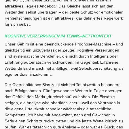
attraktives, legales Angebot.“ Das Gleiche lässt sich auf den
Wettenden selbst übertragen – der beste Schutz vor emotionalen
Fehlentscheidungen ist ein attraktives, klar definiertes Regelwerk
für sich selbst.
KOGNITIVE VERZERRUNGEN IM TENNIS-WETTKONTEXT
Unser Gehirn ist eine beeindruckende Prognose-Maschine – und
gleichzeitig ein unzuverlässiger Zeuge. Kognitive Verzerrungen
sind systematische Denkfehler, die nicht durch Intelligenz oder
Erfahrung automatisch verschwinden. Im Gegenteil: Erfahrene
Wettende sind manchmal anfälliger, weil Selbstüberschätzung als
eigener Bias hinzukommt.
Der Overconfidence Bias zeigt sich bei Tenniswetten besonders
nach Erfolgsphasen. Fünf gewonnene Wetten in Folge erzeugen
das Gefühl, den Markt „durchschaut“ zu haben. Die Einsätze
steigen, die Analyse wird oberflächlicher – weil das Vertrauen in
die eigene Urteilskraft schneller wächst als die tatsächliche
Kompetenz. Ich habe mir angewöhnt, nach drei Gewinnen in
Serie einen Schritt zurückzutreten und die letzte Wette kritisch zu
prüfen. War es tatsächlich gute Analyse – oder war es Glück, das