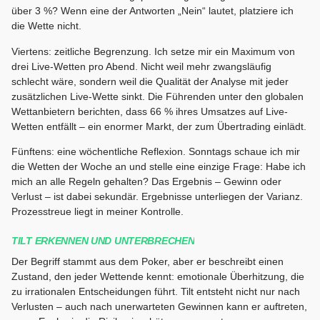
über 3 %? Wenn eine der Antworten „Nein“ lautet, platziere ich
die Wette nicht.
Viertens: zeitliche Begrenzung. Ich setze mir ein Maximum von
drei Live-Wetten pro Abend. Nicht weil mehr zwangsläufig
schlecht wäre, sondern weil die Qualität der Analyse mit jeder
zusätzlichen Live-Wette sinkt. Die Führenden unter den globalen
Wettanbietern berichten, dass 66 % ihres Umsatzes auf Live-
Wetten entfällt – ein enormer Markt, der zum Übertrading einlädt.
Fünftens: eine wöchentliche Reflexion. Sonntags schaue ich mir
die Wetten der Woche an und stelle eine einzige Frage: Habe ich
mich an alle Regeln gehalten? Das Ergebnis – Gewinn oder
Verlust – ist dabei sekundär. Ergebnisse unterliegen der Varianz.
Prozesstreue liegt in meiner Kontrolle.
TILT ERKENNEN UND UNTERBRECHEN
Der Begriff stammt aus dem Poker, aber er beschreibt einen
Zustand, den jeder Wettende kennt: emotionale Überhitzung, die
zu irrationalen Entscheidungen führt. Tilt entsteht nicht nur nach
Verlusten – auch nach unerwarteten Gewinnen kann er auftreten,