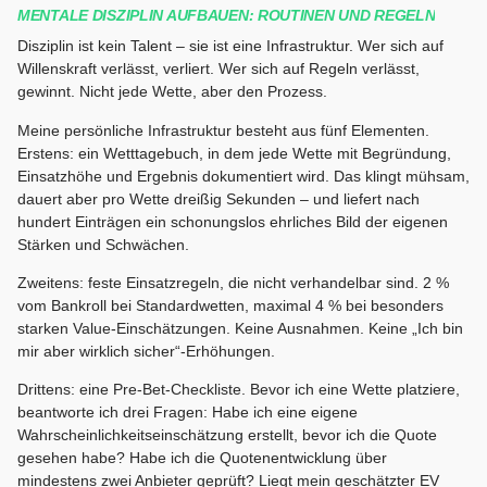
MENTALE DISZIPLIN AUFBAUEN: ROUTINEN UND REGELN
Disziplin ist kein Talent – sie ist eine Infrastruktur. Wer sich auf
Willenskraft verlässt, verliert. Wer sich auf Regeln verlässt,
gewinnt. Nicht jede Wette, aber den Prozess.
Meine persönliche Infrastruktur besteht aus fünf Elementen.
Erstens: ein Wetttagebuch, in dem jede Wette mit Begründung,
Einsatzhöhe und Ergebnis dokumentiert wird. Das klingt mühsam,
dauert aber pro Wette dreißig Sekunden – und liefert nach
hundert Einträgen ein schonungslos ehrliches Bild der eigenen
Stärken und Schwächen.
Zweitens: feste Einsatzregeln, die nicht verhandelbar sind. 2 %
vom Bankroll bei Standardwetten, maximal 4 % bei besonders
starken Value-Einschätzungen. Keine Ausnahmen. Keine „Ich bin
mir aber wirklich sicher“-Erhöhungen.
Drittens: eine Pre-Bet-Checkliste. Bevor ich eine Wette platziere,
beantworte ich drei Fragen: Habe ich eine eigene
Wahrscheinlichkeitseinschätzung erstellt, bevor ich die Quote
gesehen habe? Habe ich die Quotenentwicklung über
mindestens zwei Anbieter geprüft? Liegt mein geschätzter EV