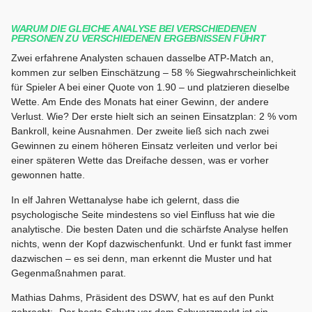
WARUM DIE GLEICHE ANALYSE BEI VERSCHIEDENEN
PERSONEN ZU VERSCHIEDENEN ERGEBNISSEN FÜHRT
Zwei erfahrene Analysten schauen dasselbe ATP-Match an,
kommen zur selben Einschätzung – 58 % Siegwahrscheinlichkeit
für Spieler A bei einer Quote von 1.90 – und platzieren dieselbe
Wette. Am Ende des Monats hat einer Gewinn, der andere
Verlust. Wie? Der erste hielt sich an seinen Einsatzplan: 2 % vom
Bankroll, keine Ausnahmen. Der zweite ließ sich nach zwei
Gewinnen zu einem höheren Einsatz verleiten und verlor bei
einer späteren Wette das Dreifache dessen, was er vorher
gewonnen hatte.
In elf Jahren Wettanalyse habe ich gelernt, dass die
psychologische Seite mindestens so viel Einfluss hat wie die
analytische. Die besten Daten und die schärfste Analyse helfen
nichts, wenn der Kopf dazwischenfunkt. Und er funkt fast immer
dazwischen – es sei denn, man erkennt die Muster und hat
Gegenmaßnahmen parat.
Mathias Dahms, Präsident des DSWV, hat es auf den Punkt
gebracht: „Der beste Schutz vor dem Schwarzmarkt ist ein