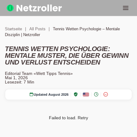
Startseite
|
All Posts
|
Tennis Wetten Psychologie – Mentale
Disziplin | Netzroller
TENNIS WETTEN PSYCHOLOGIE:
MENTALE MUSTER, DIE ÜBER GEWINN
UND VERLUST ENTSCHEIDEN
Editorial Team «Wett Tipps Tennis»
Mai 1, 2026
Lesezeit: 7 Min
Updated August 2026
18+
Failed to load.
Retry