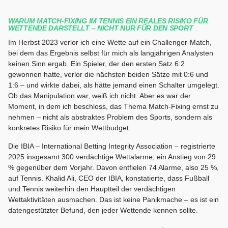
WARUM MATCH-FIXING IM TENNIS EIN REALES RISIKO FÜR
WETTENDE DARSTELLT – NICHT NUR FÜR DEN SPORT
Im Herbst 2023 verlor ich eine Wette auf ein Challenger-Match,
bei dem das Ergebnis selbst für mich als langjährigen Analysten
keinen Sinn ergab. Ein Spieler, der den ersten Satz 6:2
gewonnen hatte, verlor die nächsten beiden Sätze mit 0:6 und
1:6 – und wirkte dabei, als hätte jemand einen Schalter umgelegt.
Ob das Manipulation war, weiß ich nicht. Aber es war der
Moment, in dem ich beschloss, das Thema Match-Fixing ernst zu
nehmen – nicht als abstraktes Problem des Sports, sondern als
konkretes Risiko für mein Wettbudget.
Die IBIA – International Betting Integrity Association – registrierte
2025 insgesamt 300 verdächtige Wettalarme, ein Anstieg von 29
% gegenüber dem Vorjahr. Davon entfielen 74 Alarme, also 25 %,
auf Tennis. Khalid Ali, CEO der IBIA, konstatierte, dass Fußball
und Tennis weiterhin den Hauptteil der verdächtigen
Wettaktivitäten ausmachen. Das ist keine Panikmache – es ist ein
datengestützter Befund, den jeder Wettende kennen sollte.