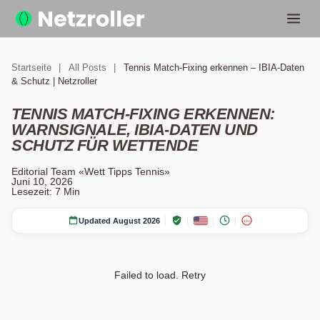
Startseite
|
All Posts
|
Tennis Match-Fixing erkennen – IBIA-Daten
& Schutz | Netzroller
TENNIS MATCH-FIXING ERKENNEN:
WARNSIGNALE, IBIA-DATEN UND
SCHUTZ FÜR WETTENDE
Editorial Team «Wett Tipps Tennis»
Juni 10, 2026
Lesezeit: 7 Min
Updated August 2026
18+
Failed to load.
Retry