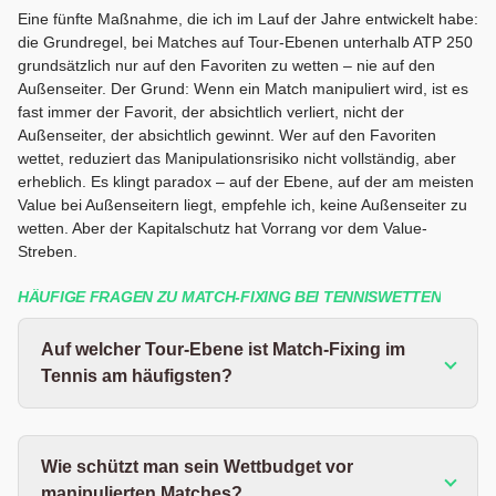
Eine fünfte Maßnahme, die ich im Lauf der Jahre entwickelt habe:
die Grundregel, bei Matches auf Tour-Ebenen unterhalb ATP 250
grundsätzlich nur auf den Favoriten zu wetten – nie auf den
Außenseiter. Der Grund: Wenn ein Match manipuliert wird, ist es
fast immer der Favorit, der absichtlich verliert, nicht der
Außenseiter, der absichtlich gewinnt. Wer auf den Favoriten
wettet, reduziert das Manipulationsrisiko nicht vollständig, aber
erheblich. Es klingt paradox – auf der Ebene, auf der am meisten
Value bei Außenseitern liegt, empfehle ich, keine Außenseiter zu
wetten. Aber der Kapitalschutz hat Vorrang vor dem Value-
Streben.
HÄUFIGE FRAGEN ZU MATCH-FIXING BEI TENNISWETTEN
Auf welcher Tour-Ebene ist Match-Fixing im
Tennis am häufigsten?
Wie schützt man sein Wettbudget vor
manipulierten Matches?