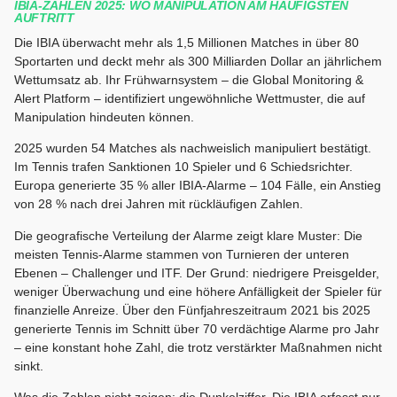
IBIA-ZAHLEN 2025: WO MANIPULATION AM HÄUFIGSTEN
AUFTRITT
Die IBIA überwacht mehr als 1,5 Millionen Matches in über 80
Sportarten und deckt mehr als 300 Milliarden Dollar an jährlichem
Wettumsatz ab. Ihr Frühwarnsystem – die Global Monitoring &
Alert Platform – identifiziert ungewöhnliche Wettmuster, die auf
Manipulation hindeuten können.
2025 wurden 54 Matches als nachweislich manipuliert bestätigt.
Im Tennis trafen Sanktionen 10 Spieler und 6 Schiedsrichter.
Europa generierte 35 % aller IBIA-Alarme – 104 Fälle, ein Anstieg
von 28 % nach drei Jahren mit rückläufigen Zahlen.
Die geografische Verteilung der Alarme zeigt klare Muster: Die
meisten Tennis-Alarme stammen von Turnieren der unteren
Ebenen – Challenger und ITF. Der Grund: niedrigere Preisgelder,
weniger Überwachung und eine höhere Anfälligkeit der Spieler für
finanzielle Anreize. Über den Fünfjahreszeitraum 2021 bis 2025
generierte Tennis im Schnitt über 70 verdächtige Alarme pro Jahr
– eine konstant hohe Zahl, die trotz verstärkter Maßnahmen nicht
sinkt.