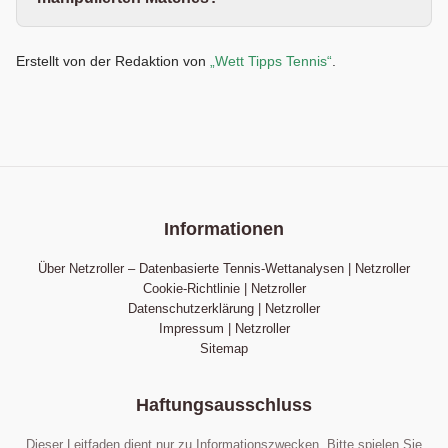
Erstellt von der Redaktion von
„Wett Tipps Tennis“
.
Informationen
Über Netzroller – Datenbasierte Tennis-Wettanalysen | Netzroller
Cookie-Richtlinie | Netzroller
Datenschutzerklärung | Netzroller
Impressum | Netzroller
Sitemap
Haftungsausschluss
Dieser Leitfaden dient nur zu Informationszwecken. Bitte spielen Sie