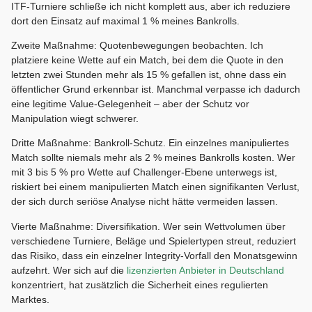
ITF-Turniere schließe ich nicht komplett aus, aber ich reduziere
dort den Einsatz auf maximal 1 % meines Bankrolls.
Zweite Maßnahme: Quotenbewegungen beobachten. Ich
platziere keine Wette auf ein Match, bei dem die Quote in den
letzten zwei Stunden mehr als 15 % gefallen ist, ohne dass ein
öffentlicher Grund erkennbar ist. Manchmal verpasse ich dadurch
eine legitime Value-Gelegenheit – aber der Schutz vor
Manipulation wiegt schwerer.
Dritte Maßnahme: Bankroll-Schutz. Ein einzelnes manipuliertes
Match sollte niemals mehr als 2 % meines Bankrolls kosten. Wer
mit 3 bis 5 % pro Wette auf Challenger-Ebene unterwegs ist,
riskiert bei einem manipulierten Match einen signifikanten Verlust,
der sich durch seriöse Analyse nicht hätte vermeiden lassen.
Vierte Maßnahme: Diversifikation. Wer sein Wettvolumen über
verschiedene Turniere, Beläge und Spielertypen streut, reduziert
das Risiko, dass ein einzelner Integrity-Vorfall den Monatsgewinn
aufzehrt. Wer sich auf die
lizenzierten Anbieter in Deutschland
konzentriert, hat zusätzlich die Sicherheit eines regulierten
Marktes.