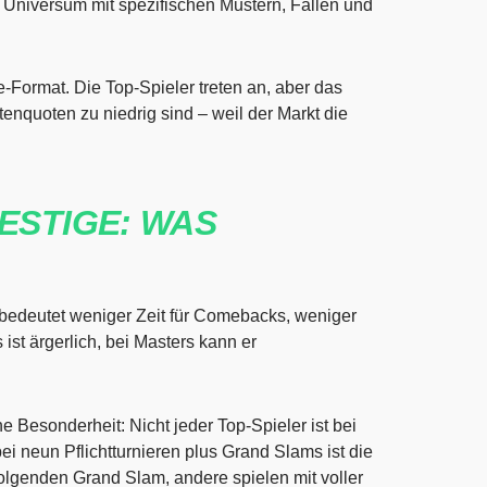
 Universum mit spezifischen Mustern, Fallen und
-Format. Die Top-Spieler treten an, aber das
enquoten zu niedrig sind – weil der Markt die
ESTIGE: WAS
 bedeutet weniger Zeit für Comebacks, weniger
st ärgerlich, bei Masters kann er
 Besonderheit: Nicht jeder Top-Spieler ist bei
ei neun Pflichtturnieren plus Grand Slams ist die
folgenden Grand Slam, andere spielen mit voller