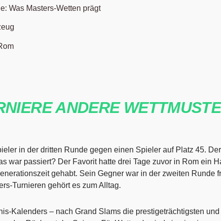
ige: Was Masters-Wetten prägt
zeug
 Rom
NIERE ANDERE WETTMUSTE
eler in der dritten Runde gegen einen Spieler auf Platz 45. De
 war passiert? Der Favorit hatte drei Tage zuvor in Rom ein Hal
nerationszeit gehabt. Sein Gegner war in der zweiten Runde fr
rs-Turnieren gehört es zum Alltag.
nis-Kalenders – nach Grand Slams die prestigeträchtigsten un