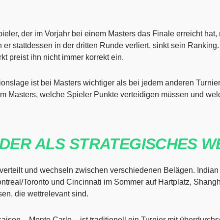
ieler, der im Vorjahr bei einem Masters das Finale erreicht hat
er stattdessen in der dritten Runde verliert, sinkt sein Rankin
t preist ihn nicht immer korrekt ein.
onslage ist bei Masters wichtiger als bei jedem anderen Turnier
dem Masters, welche Spieler Punkte verteidigen müssen und wel
DER ALS STRATEGISCHES 
 verteilt und wechseln zwischen verschiedenen Belägen. Indian
treal/Toronto und Cincinnati im Sommer auf Hartplatz, Shangha
n, die wettrelevant sind.
ison – Monte Carlo – ist traditionell ein Turnier mit überdurchs