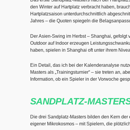
den Winter auf Hartplatz verbracht haben, brauc
Hartplatzsaison unterdurchschnittlich abgeschnit
Jahres – die Quoten spiegeln die Belagsanpassun
Der Asien-Swing im Herbst – Shanghai, gefolgt v
Outdoor auf Indoor erzeugen Leistungsschwankun
haben, spielen in Shanghai oft unter ihrem Nive
Ein Detail, das ich bei der Kalenderanalyse nu
Masters als „Trainingsturnier“ – sie treten an, 
Information, ob ein Spieler in der Vorwoche gespie
SANDPLATZ-MASTERS
Die drei Sandplatz-Masters bilden den Kern der 
eigener Mikrokosmos – mit Spielern, die plötzli