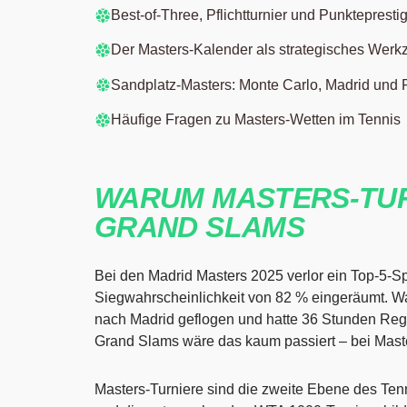
Best-of-Three, Pflichtturnier und Punkteprest
Der Masters-Kalender als strategisches Werk
Sandplatz-Masters: Monte Carlo, Madrid und
Häufige Fragen zu Masters-Wetten im Tennis
WARUM MASTERS-TUR
GRAND SLAMS
Bei den Madrid Masters 2025 verlor ein Top-5-Spi
Siegwahrscheinlichkeit von 82 % eingeräumt. Was
nach Madrid geflogen und hatte 36 Stunden Rege
Grand Slams wäre das kaum passiert – bei Maste
Masters-Turniere sind die zweite Ebene des Ten